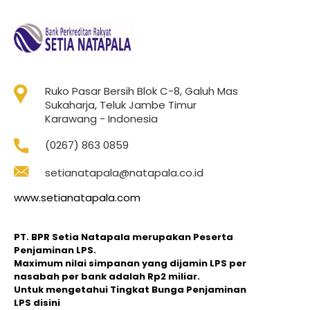
Ruko Pasar Bersih Blok C-8, Galuh Mas
Sukaharja, Teluk Jambe Timur
Karawang - Indonesia
(0267) 863 0859
setianatapala@natapala.co.id
www.setianatapala.com
PT. BPR Setia Natapala merupakan Peserta
Penjaminan LPS.
Maximum nilai simpanan yang dijamin LPS per
nasabah per bank adalah Rp2 miliar.
Untuk mengetahui Tingkat Bunga Penjaminan
LPS disini